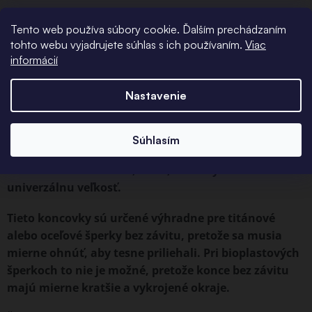
Bez závitové šperky sú jemné k čerstvému vpichu a
Tento web používa súbory cookie. Ďalším prechádzaním
nedráždia ho, konce majú menšiu tendenciu sa
tohto webu vyjadrujete súhlas s ich používaním.
Viac
uvoľňovať. Vkladá sa približne do polovice tela
informácií
piercingového šperku bez závitu, potom sa zatlačí pod
uhlom, aby sa hrot mierne ohnul a vložil sa až na koniec,
Nastavenie
čím sa pevne ukotví v šperku. Ak chcete uvoľniť
koncovku, jednoducho ju otáčajte a zároveň vyťahujte.
Súhlasím
Koncovky bez závitu sú určené pre všetky šperky s
hrúbkou od 1 mm do 1,6 mm, tento systém má
univerzálnu veľkosť.
Tieto koncovky sú určené výhradne pre titánové
alebo oceľové šperky bez závitu, pretože sa musia
mierne ohnúť, aby tesne priliehali. Pri bioplastových
šperkoch to nie je možné, pretože konce bez závitu
majú mierne kratšie a vykrojené okraje.