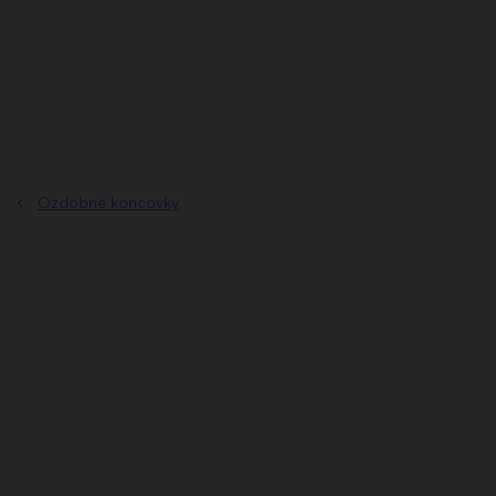
Prejsť
na
obsah
Ozdobné koncovky