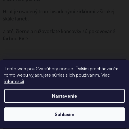
Hrot je osadený tromi vsadenými zirkónmi v širokej
škále farieb.
Zlaté, čierne a ružovozlaté koncovky sú pokovované
farbou PVD.
Tento web používa súbory cookie. Ďalším prechádzaním
tohto webu vyjadrujete súhlas s ich používaním.
Viac
informácií
Potrebujete
Nastavenie
poradiť?
Súhlasím