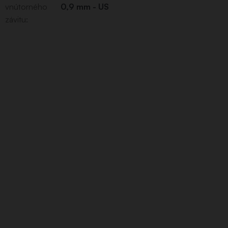
vnútorného
0,9 mm - US
závitu
: