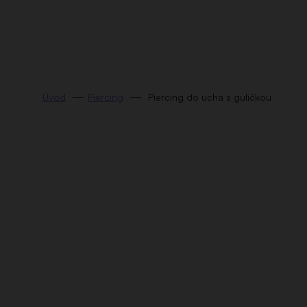
Prejsť
na
obsah
Piercing
Piercing do ucha s guličkou