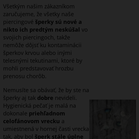
Všetkým našim zákazníkom
zaručujeme, že všetky naše
piercingové
šperky sú nové a
nikto ich predtým neskúšal
vo
svojich piercingoch, takže
nemôže dôjsť ku kontaminácii
šperkov krvou alebo inými
telesnými tekutinami, ktoré by
mohli predstavovať hrozbu
prenosu chorôb.
Nemusíte sa obávať, že by ste na
šperky aj tak
dobre
nevideli.
Hygienická pečať je malá na
dokonale
priehľadnom
celofánovom vrecku
a
umiestnená v hornej časti vrecka
tak, aby bol
šperk stále úplne