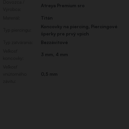
Dovozca /
Atreya Premium sro
Výrobca
:
Materiál
:
Titán
Koncovky na piercing
,
Piercingové
Typ piercingu
:
šperky pre prvý vpich
Typ zatvárania
:
Bezzávitové
Veľkosť
3 mm, 4 mm
koncovky
:
Veľkosť
vnútorného
0,5 mm
závitu
: