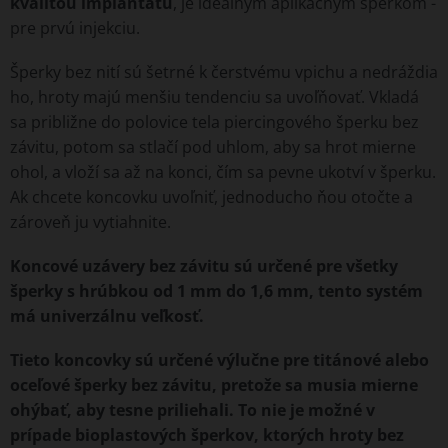
kvalitou implantátu
, je ideálnym aplikačným šperkom -
pre prvú injekciu.
Šperky bez nití sú šetrné k čerstvému vpichu a nedráždia
ho, hroty majú menšiu tendenciu sa uvoľňovať. Vkladá
sa približne do polovice tela piercingového šperku bez
závitu, potom sa stlačí pod uhlom, aby sa hrot mierne
ohol, a vloží sa až na konci, čím sa pevne ukotví v šperku.
Ak chcete koncovku uvoľniť, jednoducho ňou otočte a
zároveň ju vytiahnite.
Koncové uzávery bez závitu sú určené pre všetky
šperky s hrúbkou od 1 mm do 1,6 mm, tento systém
má univerzálnu veľkosť.
Tieto koncovky sú určené výlučne pre titánové alebo
oceľové šperky bez závitu, pretože sa musia mierne
ohýbať, aby tesne priliehali. To nie je možné v
prípade bioplastových šperkov, ktorých hroty bez