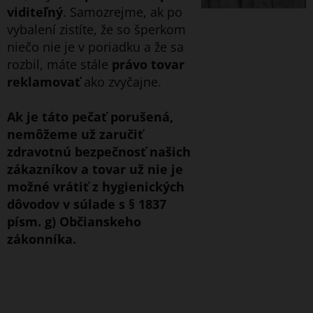
viditeľný
. Samozrejme, ak po
vybalení zistíte, že so šperkom
niečo nie je v poriadku a že sa
rozbil, máte stále
právo tovar
reklamovať
ako zvyčajne.
Ak je táto pečať porušená,
nemôžeme už zaručiť
zdravotnú bezpečnosť našich
zákazníkov a tovar už nie je
možné vrátiť z hygienických
dôvodov v súlade s § 1837
písm. g) Občianskeho
zákonníka.