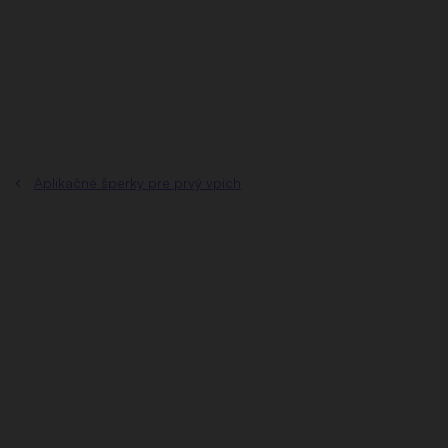
Prejsť
na
obsah
Aplikačné šperky pre prvý vpich