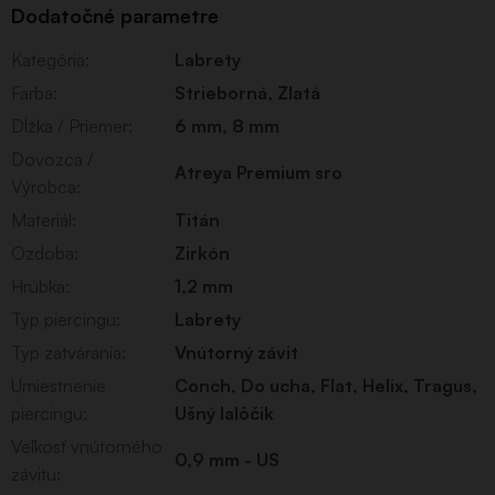
Dodatočné parametre
Kategória
:
Labrety
Farba
:
Strieborná
,
Zlatá
Dĺžka / Priemer
:
6 mm, 8 mm
Dovozca /
Atreya Premium sro
Výrobca
:
Materiál
:
Titán
Ozdoba
:
Zirkón
Hrúbka
:
1,2 mm
Typ piercingu
:
Labrety
Typ zatvárania
:
Vnútorný závit
Umiestnenie
Conch
,
Do ucha
,
Flat
,
Helix
,
Tragus
,
piercingu
:
Ušný lalôčik
Veľkosť vnútorného
0,9 mm - US
závitu
: