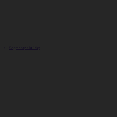
Prejsť
na
obsah
Segmenty / krúžky