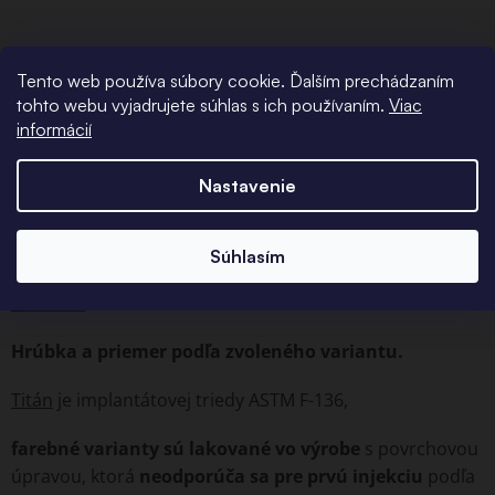
Podrobný popis
Tento web používa súbory cookie. Ďalším prechádzaním
tohto webu vyjadrujete súhlas s ich používaním.
Viac
Lurio je luxusný titánový prsteň s otvorom. Jeho predná
informácií
strana je zdobená drobnými tyrkysovými perlami, ktoré
dodávajú tomuto prsteňu luxusný a výnimočný vzhľad.
Nastavenie
Jeho krásny dizajn z neho urobí skvelý doplnok každého
elegantného šatníka.
Tento krúžok je tiež ľahký a pohodlný na nosenie.
Súhlasím
Titanium
krúžok
s otváracím kĺbom.
Hrúbka a priemer podľa zvoleného variantu.
Titán
je implantátovej triedy ASTM F-136,
farebné varianty sú lakované vo výrobe
s povrchovou
úpravou, ktorá
neodporúča sa pre prvú injekciu
podľa