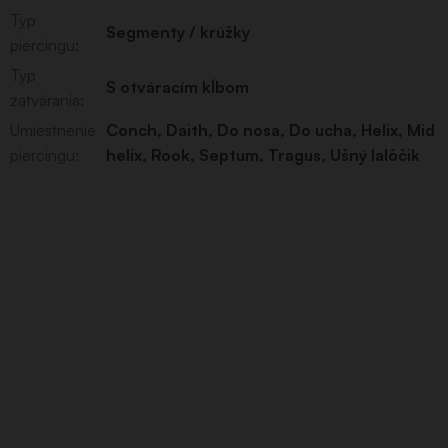
Typ
Segmenty / krúžky
piercingu
:
Typ
S otváracím kĺbom
zatvárania
:
Umiestnenie
Conch
,
Daith
,
Do nosa
,
Do ucha
,
Helix
,
Mid
piercingu
:
helix
,
Rook
,
Septum
,
Tragus
,
Ušný lalôčik