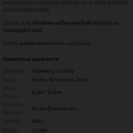
potreby. Kým sa piercing nezahojí, nie je vhodný krúžok
do nosa alebo helixu.
Titán
je stále
vhodnou voľbou pre ľudí citlivých na
chirurgickú oceľ.
Šperky
možno sterilizovať
v autokláve.
Dodatočné parametre
Kategória
:
Segmenty / krúžky
Farba
:
Modrá
,
Strieborná
,
Zlatá
Dĺžka /
8 mm, 10 mm
Priemer
:
Dovozca /
Atreya Premium sro
Výrobca
:
Materiál
:
Titán
Hrúbka
:
1,2 mm