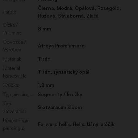
Čierna
,
Modrá
,
Opálová
,
Rosegold
,
Farba
:
Ružová
,
Strieborná
,
Zlatá
Dĺžka /
8 mm
Priemer
:
Dovozca /
Atreya Premium sro
Výrobca
:
Materiál
:
Titán
Materiál
Titán, syntetický opál
koncoviek
:
Hrúbka
:
1,2 mm
Typ piercingu
:
Segmenty / krúžky
Typ
S otváracím kĺbom
zatvárania
:
Umiestnenie
Forward helix
,
Helix
,
Ušný lalôčik
piercingu
: